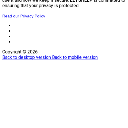
use it and how we keep it secure.
LETSHELP
is committed to
ensuring that your privacy is protected.
Read our Privacy Policy
Copyright ©
2026
Back to desktop version
Back to mobile version