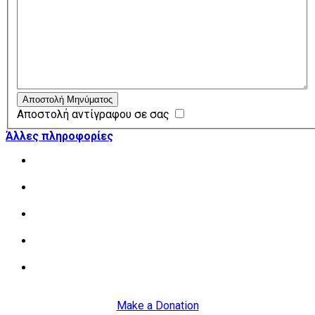
Αποστολή Μηνύματος
Αποστολή αντίγραφου σε σας
Άλλες πληροφορίες
Διαβάστε περισσότερα για την Οικονομική Βοήθεια
Σπουδών
Διαβάστε περισσότερα για το πως ο Οργανισμός
βοηθά άτομα και οικογένειες
Διαβάστε περισσότερα για το πως ο Οργανισμός
βοηθά παιδιά με Μαθησιακές Δυσκολίες ή Αυτισμό
Ενημερωθείτε για τις άλλες δραστηριότητες του
Οργανισμού
Δείτε την λίστα με τις αιτήσεις που χρειάζονται για
την παροχή βοήθειας από τον Οργανισμό
Make a Donation