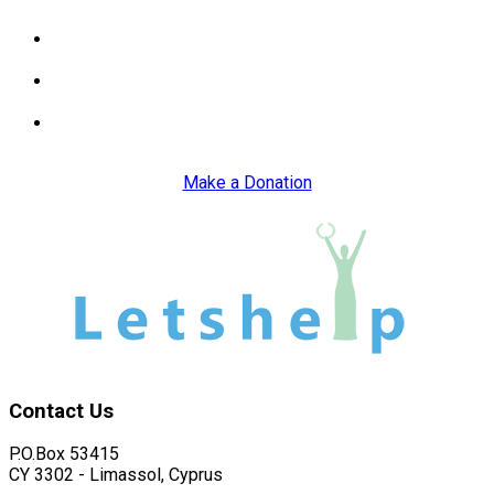
βοηθά άτομα και οικογένειες
Διαβάστε περισσότερα για το πως ο Οργανισμός
βοηθά παιδιά με Μαθησιακές Δυσκολίες ή Αυτισμό
Ενημερωθείτε για τις άλλες δραστηριότητες του
Οργανισμού
Δείτε την λίστα με τις αιτήσεις που χρειάζονται για
την παροχή βοήθειας από τον Οργανισμό
Make a Donation
Contact
Us
P.O.Box 53415
CY 3302 - Limassol, Cyprus