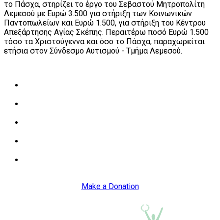
το Πάσχα, στηρίζει το έργο του Σεβαστού Μητροπολίτη
Λεμεσού με Ευρώ 3.500 για στήριξη των Κοινωνικών
Παντοπωλείων και Ευρώ 1.500, για στήριξη του Κέντρου
Απεξάρτησης Αγίας Σκέπης. Περαιτέρω ποσό Ευρώ 1.500
τόσο τα Χριστούγεννα και όσο το Πάσχα, παραχωρείται
ετήσια στον Σύνδεσμο Αυτισμού - Τμήμα Λεμεσού.
Διαβάστε περισσότερα για την Οικονομική Βοήθεια
Σπουδών
Διαβάστε περισσότερα για το πως ο Οργανισμός
βοηθά άτομα και οικογένειες
Διαβάστε περισσότερα για το πως ο Οργανισμός
βοηθά παιδιά με Μαθησιακές Δυσκολίες ή Αυτισμό
Ενημερωθείτε για τις άλλες δραστηριότητες του
Οργανισμού
Δείτε την λίστα με τις αιτήσεις που χρειάζονται για
την παροχή βοήθειας από τον Οργανισμό
Make a Donation