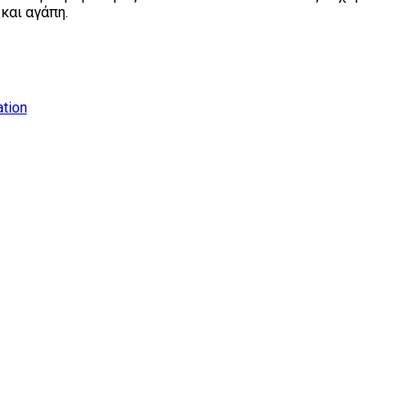
και αγάπη.
tion