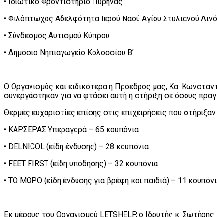
• Ιδιωτικό Φροντιστήριο Πυρήνας
• Φιλόπτωχος Αδελφότητα Ιερού Ναού Αγίου Στυλιανού Λιν
• Σύνδεσμος Αυτισμού Κύπρου
• Δημόσιο Νηπιαγωγείο Κολοσσίου Β’
Ο Οργανισμός και ειδικότερα η Πρόεδρος μας, Κα. Κωνσταντί
συνεργάστηκαν για να φτάσει αυτή η στήριξη σε όσους πραγ
Θερμές ευχαριστίες επίσης στις επιχειρήσεις που στήριξα
• ΚΑΡΣΕΡΑΣ Υπεραγορά – 65 κουπόνια
• DELNICOL (είδη ένδυσης) – 28 κουπόνια
• FEET FIRST (είδη υπόδησης) – 32 κουπόνια
• ΤΟ ΜΩΡΟ (είδη ένδυσης για βρέφη και παιδιά) – 11 κουπόν
Εκ μέρους του Οργανισμού LETSHELP, ο Ιδρυτής κ. Σωτήρης 