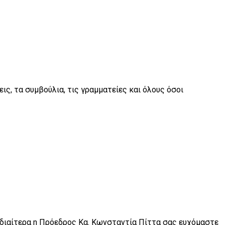
ις, τα συμβούλια, τις γραμματείες και όλους όσοι
 ιδιαίτερα η Πρόεδρος Κα. Κωνσταντία Πίττα σας ευχόμαστε