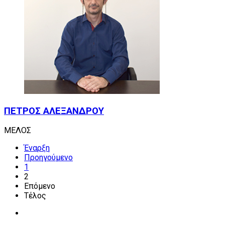
ΠΕΤΡΟΣ
ΑΛΕΞΑΝΔΡΟΥ
ΜΕΛΟΣ
Έναρξη
Προηγούμενο
1
2
Επόμενο
Τέλος
Διαβάστε περισσότερα για την Οικονομική Βοήθεια
Σπουδών