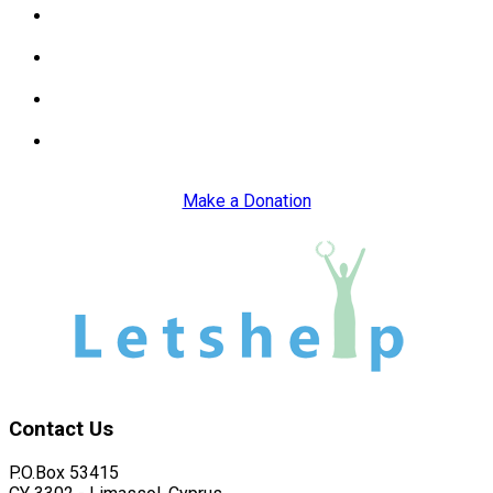
Διαβάστε περισσότερα για το πως ο Οργανισμός
βοηθά άτομα και οικογένειες
Διαβάστε περισσότερα για το πως ο Οργανισμός
βοηθά παιδιά με Μαθησιακές Δυσκολίες ή Αυτισμό
Ενημερωθείτε για τις άλλες δραστηριότητες του
Οργανισμού
Δείτε την λίστα με τις αιτήσεις που χρειάζονται για
την παροχή βοήθειας από τον Οργανισμό
Make a Donation
Contact
Us
P.O.Box 53415